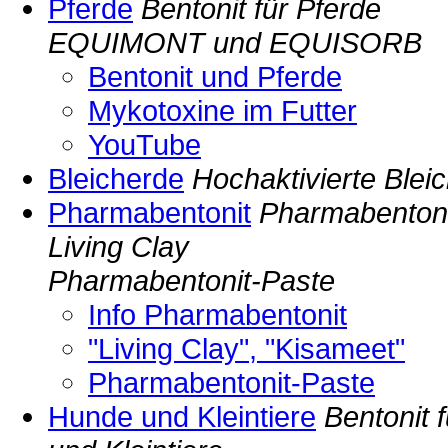
Pferde
Bentonit für Pferde
EQUIMONT und EQUISORB
Bentonit und Pferde
Mykotoxine im Futter
YouTube
Bleicherde
Hochaktivierte Blei
Pharmabentonit
Pharmabentoni
Living Clay
Pharmabentonit-Paste
Info Pharmabentonit
"Living Clay", "Kisameet"
Pharmabentonit-Paste
Hunde und Kleintiere
Bentonit 