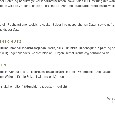
t der Lieferung beauftragte Versandunternehmen, soweit dies zur Lieferung der War
ben wir Ihre Zahlungsdaten an das mit der Zahlung beauftragte Kreditinstitut weite
in Recht auf unentgeltliche Auskunft über Ihre gespeicherten Daten sowie ggf. e
ng dieser Daten.
ENSCHUTZ
utzung Ihrer personenbezogenen Daten, bei Auskünften, Berichtigung, Sperrung o
nwilligungen wenden Sie sich bitte an: Jürgen Herbst,
kontakt@bentonit24.de
GEN
. im Verlauf des Bestellprozesses ausdrücklich erteilt. Wir möchten Sie darauf
 mit Wirkung für die Zukunft widerrufen können.
 E-Mail erhalten." (Abmeldung jederzeit möglich)
Vers
H