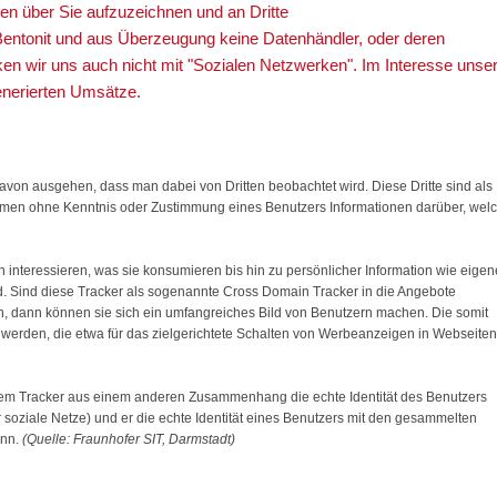
nen über Sie aufzuzeichnen und an Dritte
 Bentonit und aus Überzeugung keine Datenhändler, oder deren
en wir uns auch nicht mit "Sozialen Netzwerken". Im Interesse unse
enerierten Umsätze.
avon ausgehen, dass man dabei von Dritten beobachtet wird. Diese Dritte sind als
en ohne Kenntnis oder Zustimmung eines Benutzers Informationen darüber, wel
h interessieren, was sie konsumieren bis hin zu persönlicher Information wie eigen
d. Sind diese Tracker als sogenannte Cross Domain Tracker in die Angebote
 dann können sie sich ein umfangreiches Bild von Benutzern machen. Die somit
t werden, die etwa für das zielgerichtete Schalten von Werbeanzeigen in Webseiten
dem Tracker aus einem anderen Zusammenhang die echte Identität des Benutzers
für soziale Netze) und er die echte Identität eines Benutzers mit den gesammelten
ann.
(Quelle: Fraunhofer SIT, Darmstadt)