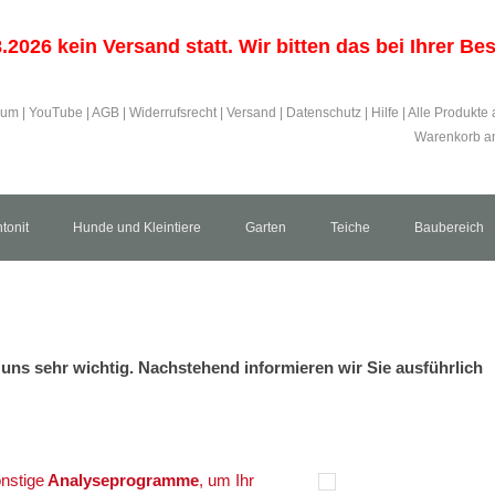
2026 kein Versand statt. Wir bitten das bei Ihrer B
sum
|
YouTube
|
AGB
|
Widerrufsrecht
|
Versand
|
Datenschutz
|
Hilfe
|
Alle Produkte 
Warenkorb an
tonit
Hunde und Kleintiere
Garten
Teiche
Baubereich
r uns sehr wichtig. Nachstehend informieren wir Sie ausführlich
nstige
Analyseprogramme
, um Ihr