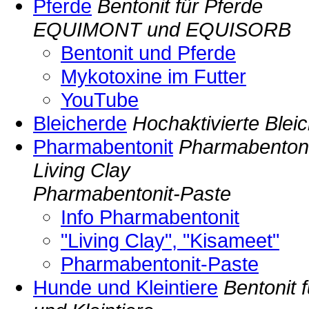
Pferde
Bentonit für Pferde
EQUIMONT und EQUISORB
Bentonit und Pferde
Mykotoxine im Futter
YouTube
Bleicherde
Hochaktivierte Blei
Pharmabentonit
Pharmabentoni
Living Clay
Pharmabentonit-Paste
Info Pharmabentonit
"Living Clay", "Kisameet"
Pharmabentonit-Paste
Hunde und Kleintiere
Bentonit 