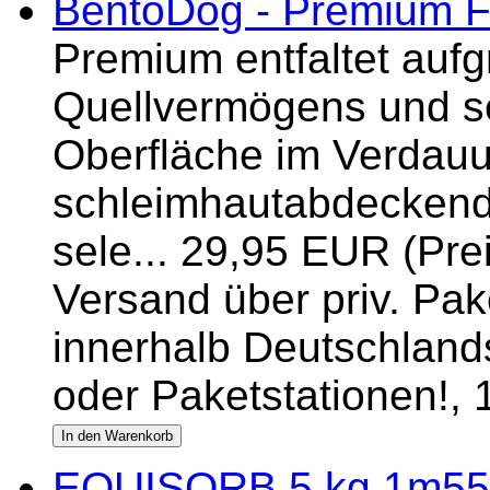
BentoDog - Premium Fu
Premium entfaltet aufg
Quellvermögens und se
Oberfläche im Verdauu
schleimhautabdeckend
sele... 29,95 EUR (Pre
Versand über priv. Pake
innerhalb Deutschlands
oder Paketstationen!,
EQUISORB 5 kg 1m55