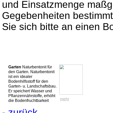
und Einsatzmenge maßgeb
Gegebenheiten bestimmt
Sie sich bitte an einen 
Garten
Naturbentonit für
den Garten. Naturbentonit
ist ein idealer
Bodenhilfsstoff für den
Garten- u. Landschaftsbau.
Er speichert Wasser und
Pflanzennährstoffe, erhöht
mehr
die Bodenfruchtbarkeit
Pferde
Schutz vor Toxinen
durch Bildung von Ton-
- zurück
im Futter Toxin bildende
Humus-Komplexen